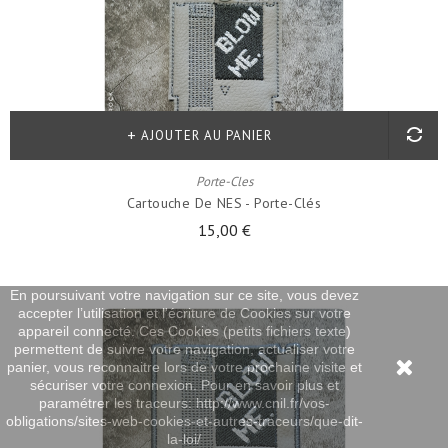
AJOUTER AU PANIER
Porte-Cles
Cartouche De NES - Porte-Clés
15,00 €
En poursuivant votre navigation sur ce site, vous devez
accepter l’utilisation et l'écriture de Cookies sur votre
appareil connecté. Ces Cookies (petits fichiers texte)
permettent de suivre votre navigation, actualiser votre
panier, vous reconnaitre lors de votre prochaine visite et
sécuriser votre connexion. Pour en savoir plus et
paramétrer les traceurs: http://www.cnil.fr/vos-
obligations/sites-web-cookies-et-autres-traceurs/que-dit-
la-loi/