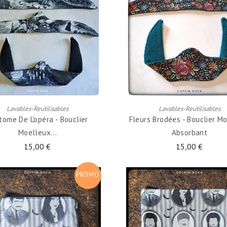
AJOUTER AU PANIER
AJOUTER AU PANIER
Lavables-Reutilisables
Lavables-Reutilisables
tome De L'opéra - Bouclier
Fleurs Brodées - Bouclier M
Moelleux...
Absorbant
15,00 €
15,00 €
PROMO
!