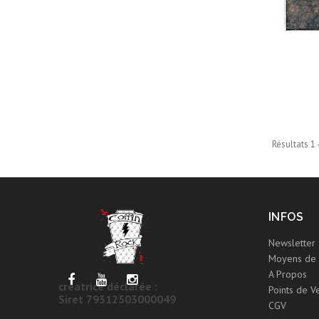
Résultats 1 
INFOS
Newsletter
Moyens de 
A Propos
créatrice déclarée :
Points de V
Siret 79312503000049
CGV