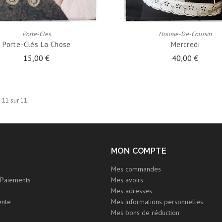
AJOUTER AU PANIER
AJOUTER AU PANIER
Porte-Cles
Housse-De-Coussin
Porte-Clés La Chose
Mercredi
15,00 €
40,00 €
- 11 sur 11.
MON COMPTE
Mes commandes
Paiements
Mes avoirs
Mes adresses
ente
Mes informations personnelles
Mes bons de réduction