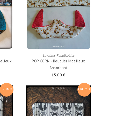
AJOUTER AU PANIER
Lavables-Reutilisables
oelleux
POP CORN - Bouclier Moelleux
Absorbant
15,00 €
PROMO
PROMO
!
!