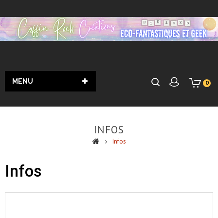
MENU
0
INFOS
Infos
Infos
Informations Générales
Liste des pages dans Infos :