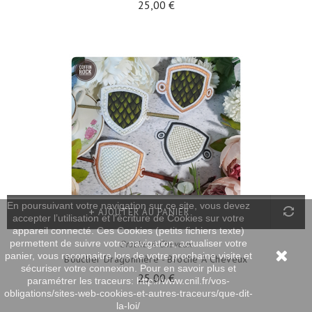
25,00 €
En poursuivant votre navigation sur ce site, vous devez
AJOUTER AU PANIER
accepter l’utilisation et l'écriture de Cookies sur votre
appareil connecté. Ces Cookies (petits fichiers texte)
permettent de suivre votre navigation, actualiser votre
Broche-A-Cheveux
panier, vous reconnaitre lors de votre prochaine visite et
Bouclier Dragonnière - Broche À Cheveux
sécuriser votre connexion. Pour en savoir plus et
25,00 €
paramétrer les traceurs: http://www.cnil.fr/vos-
obligations/sites-web-cookies-et-autres-traceurs/que-dit-
la-loi/