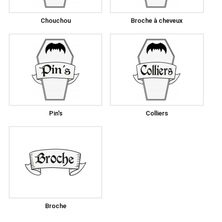
Chouchou
Broche à cheveux
Pin's
Colliers
Broche