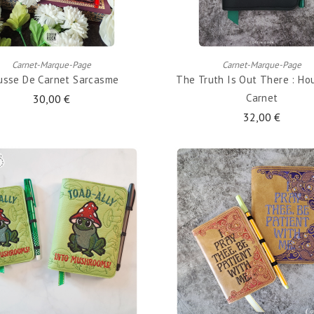
AJOUTER AU PANIER
AJOUTER AU PANIER
Carnet-Marque-Page
Carnet-Marque-Page
usse De Carnet Sarcasme
The Truth Is Out There : Ho
Carnet
30,00 €
32,00 €
AJOUTER AU PANIER
AJOUTER AU PANIER