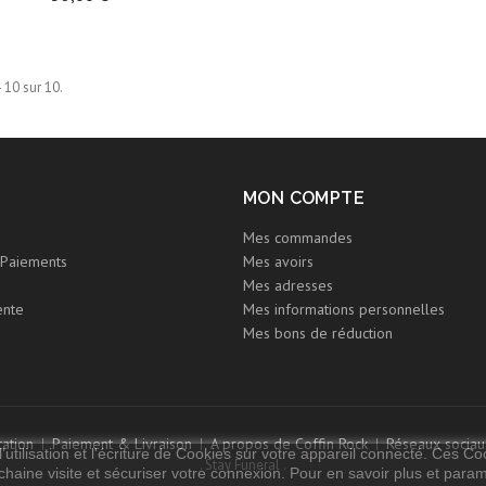
- 10 sur 10.
MON COMPTE
Mes commandes
Paiements
Mes avoirs
Mes adresses
ente
Mes informations personnelles
Mes bons de réduction
ation
Paiement & Livraison
A propos de Coffin Rock
Réseaux sociau
utilisation et l'écriture de Cookies sur votre appareil connecté. Ces Coo
. Stay Funeral .
chaine visite et sécuriser votre connexion. Pour en savoir plus et paramét