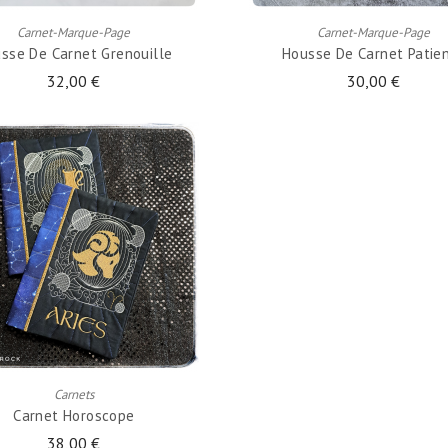
Carnet-Marque-Page
Carnet-Marque-Page
sse De Carnet Grenouille
Housse De Carnet Patie
32,00 €
30,00 €
AJOUTER AU PANIER
Carnets
Carnet Horoscope
38,00 €