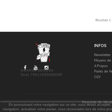
Résultats 1 
INFOS
Newsletter
Moyens de 
A Propos
créatrice déclarée :
Points de V
Siret 79312503000049
CGV
Demande de rétract
En poursuivant votre navigation sur ce site, vous devez accepter l’
navigation, actualiser votre panier, vous reconnaitre lors de votre pro