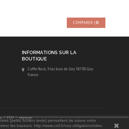
COMPARER (
0
)
INFORMATIONS SUR LA
BOUTIQUE
Coffin Rock, 9 les bois de Giry 58700 Giry
France
x
CGV
sitemap
kies (petits fichiers texte) permettent de suivre votre
rer les traceurs: http://www.cnil.fr/vos-obligations/sites-