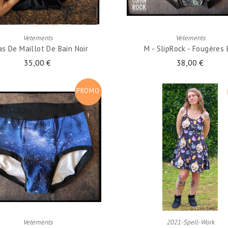
AJOUTER AU PANIER
AJOUTER AU PANIER
Vetements
Vetements
as De Maillot De Bain Noir
M - SlipRock - Fougères 
35,00 €
38,00 €
PROMO
!
AJOUTER AU PANIER
AJOUTER AU PANIER
Vetements
2021-Spell-Work