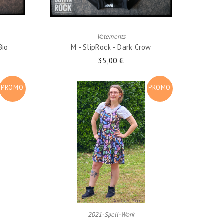
AJOUTER AU PANIER
Vetements
Bio
M - SlipRock - Dark Crow
35,00 €
PROMO
PROMO
!
!
AJOUTER AU PANIER
2021-Spell-Work