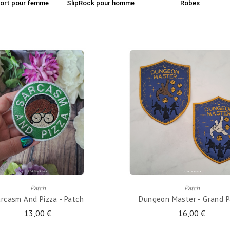
hort pour femme
SlipRock pour homme
Robes
AJOUTER AU PANIER
AJOUTER AU PANIER
Patch
Patch
rcasm And Pizza - Patch
Dungeon Master - Grand P
13,00 €
16,00 €