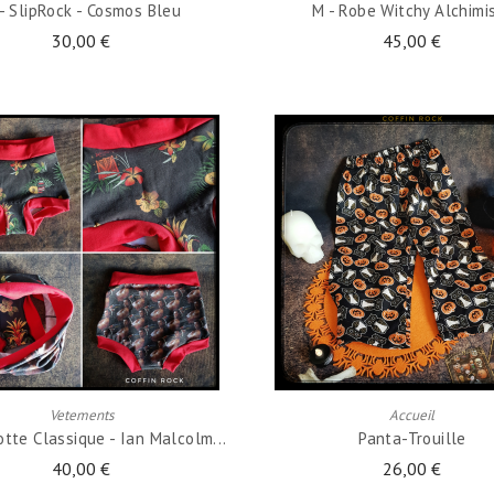
- SlipRock - Cosmos Bleu
M - Robe Witchy Alchimi
30,00 €
45,00 €
AJOUTER AU PANIER
AJOUTER AU PANIER
Vetements
Accueil
tte Classique - Ian Malcolm...
Panta-Trouille
40,00 €
26,00 €