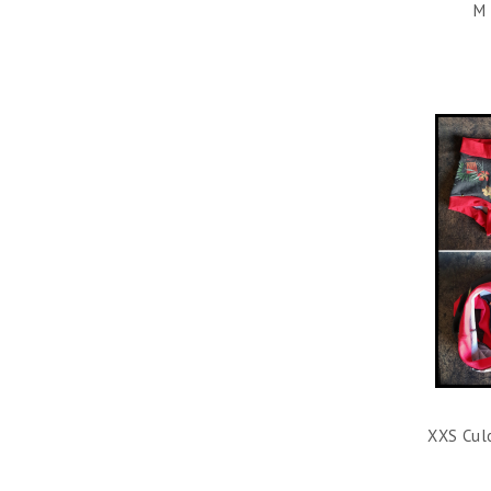
M 
XXS Culo