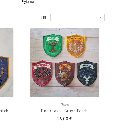
Pyjama
TRI
--
AJOUTER AU PANIER
Patch
atch
Dnd Class - Grand Patch
16,00 €