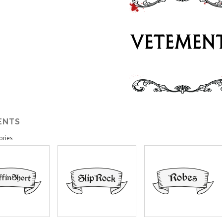
ENTS
ories