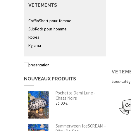
VETEMENTS
CoffinShort pour femme
SlipRock pour homme
Robes
Pyjama
VETEM
NOUVEAUX PRODUITS
Sous-catég
Pochette Demi Lune -
Chats Noirs
25,00 €
Summerween IceSCREAM -