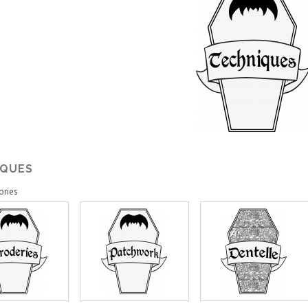
IQUES
ories