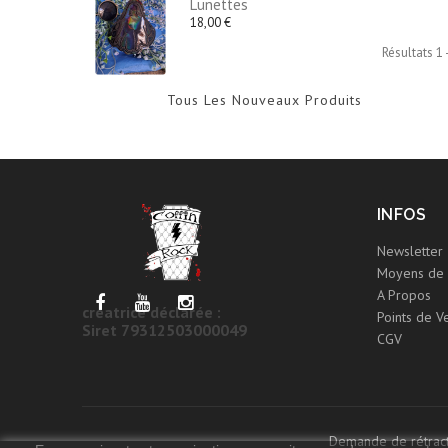
Lunettes
18,00 €
Résultats 1 -
Tous Les Nouveaux Produits
INFOS
Newsletter
Moyens de 
A Propos
créatrice déclarée :
Points de V
Siret 79312503000049
CGV
Demande de rétract