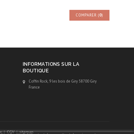
COMPARER (
0
)
INFORMATIONS SUR LA
BOUTIQUE
Coffin Rock, 9 les bois de Giry 58700 Giry
France
x
CGV
sitemap