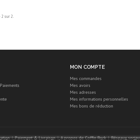
 2 sur 2.
MON COMPTE
Mes commandes
Paiements
Mes avoirs
Mes adresses
ente
Mes informations personnelles
Mes bons de réduction
ation
Paiement & Livraison
A propos de Coffin Rock
Réseaux sociau