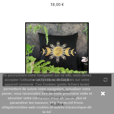
38,00 €
En poursuivant votre navigation sur ce site, vous devez
accepter l’utilisation et l'écriture de Cookies sur votre
AJOUTER AU PANIER
appareil connecté. Ces Cookies (petits fichiers texte)
permettent de suivre votre navigation, actualiser votre
Housse-De-Coussin
panier, vous reconnaitre lors de votre prochaine visite et
Coussin Phases Lunaires
sécuriser votre connexion. Pour en savoir plus et
paramétrer les traceurs: http://www.cnil.fr/vos-
45,00 €
obligations/sites-web-cookies-et-autres-traceurs/que-dit-
la-loi/