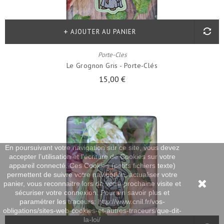
AJOUTER AU PANIER
Porte-Cles
Le Grognon Gris - Porte-Clés
15,00 €
En poursuivant votre navigation sur ce site, vous devez
accepter l’utilisation et l'écriture de Cookies sur votre
appareil connecté. Ces Cookies (petits fichiers texte)
permettent de suivre votre navigation, actualiser votre
panier, vous reconnaitre lors de votre prochaine visite et
sécuriser votre connexion. Pour en savoir plus et
paramétrer les traceurs: http://www.cnil.fr/vos-
obligations/sites-web-cookies-et-autres-traceurs/que-dit-
la-loi/