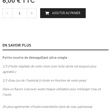
6,00 €
TTC
AJOUTER AU PANIER
EN SAVOIR PLUS
Petite recette de démaquillant ultra-simple :
1/3 d'huile végétale de votre choix (une huile sèche est toujours plus
agréable.)
2/3 d'eau (ou de l'hydrolat à choisir en fonction de votre peau)
Dans un flacon. à secouer avant chaque utilisation pour mélanger l'eau et
l'huile.
On peut agrémenter d'huiles essentielles (bois de rose, palmarosa)