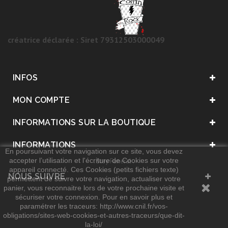
créatrice déclarée : Siret 79312503000049
INFOS
MON COMPTE
INFORMATIONS SUR LA BOUTIQUE
INFORMATIONS
En poursuivant votre navigation sur ce site, vous devez
accepter l’utilisation et l'écriture de Cookies sur votre
. Stay Funeral .
appareil connecté. Ces Cookies (petits fichiers texte)
NOUS SUIVRE
permettent de suivre votre navigation, actualiser votre
panier, vous reconnaitre lors de votre prochaine visite et
sécuriser votre connexion. Pour en savoir plus et
paramétrer les traceurs: http://www.cnil.fr/vos-
obligations/sites-web-cookies-et-autres-traceurs/que-dit-
la-loi/