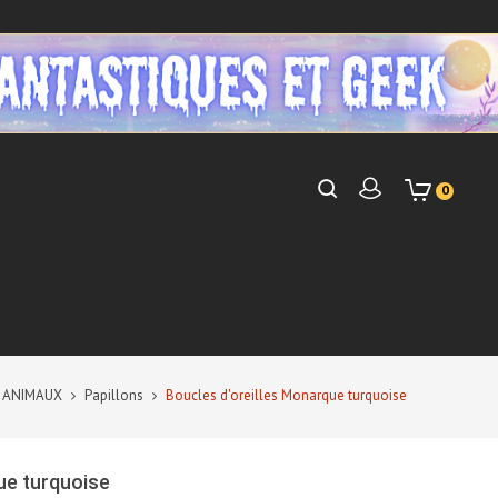
0
ANIMAUX
Papillons
Boucles d'oreilles Monarque turquoise
ue turquoise