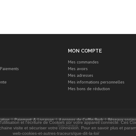
MON COMPTE
Mes commandes
Paiements
Mes avoirs
Mes adresses
ente
Mes informations personnelles
Mes bons de réduction
ation
Paiement & Livraison
A propos de Coffin Rock
Réseaux sociau
utilisation et l'écriture de Cookies sur votre appareil connecté. Ces Coo
. Stay Funeral .
chaine visite et sécuriser votre connexion. Pour en savoir plus et paramét
web-cookies-et-autres-traceurs/que-dit-la-loi/