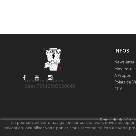
INFOS
Newsletter
Moyens de 
A Propos
créatrice déclarée :
Points de V
Siret 79312503000049
CGV
Demande de rétract
En poursuivant votre navigation sur ce site, vous devez accepter l’
navigation, actualiser votre panier, vous reconnaitre lors de votre pro