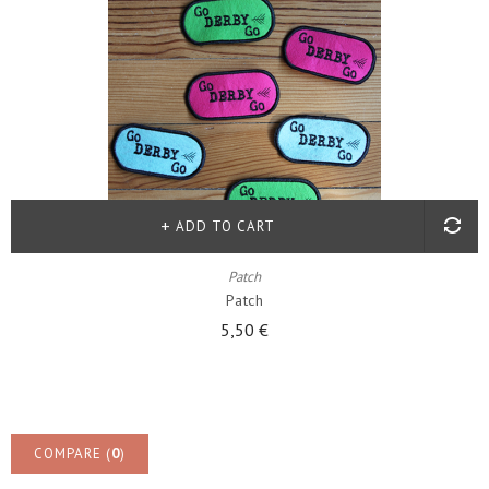
ADD TO CART
Patch
Patch
5,50 €
COMPARE (
0
)