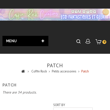
MENU
0
PATCH
Coffin Rock
Petits accessoires
Patch
PATCH
There are 34 products.
SORT BY