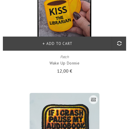
ADD TO CART
Patch
Wake Up Donnie
12,00 €