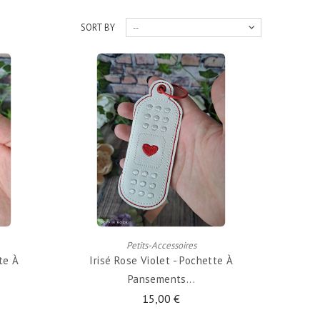
SORT BY
--
ADD TO CART
Petits-Accessoires
te À
Irisé Rose Violet - Pochette À
Pansements...
15,00 €