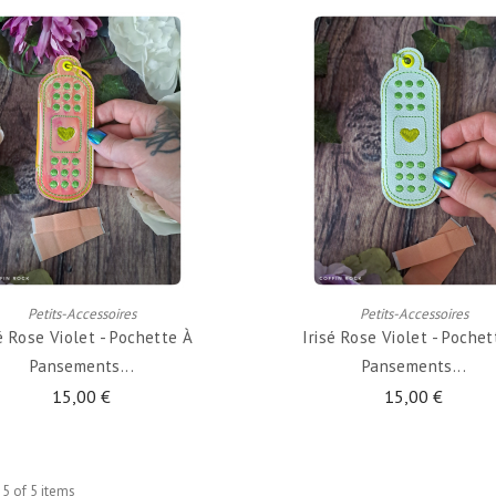
ADD TO CART
ADD TO CART
Petits-Accessoires
Petits-Accessoires
sé Rose Violet - Pochette À
Irisé Rose Violet - Pochet
Pansements...
Pansements...
15,00 €
15,00 €
 5 of 5 items