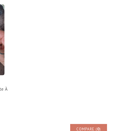
te À
COMPARE (
0
)