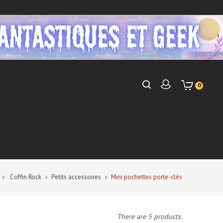
0
Coffin Rock
Petits accessoires
Mini pochettes porte-clés
There are 5 products.