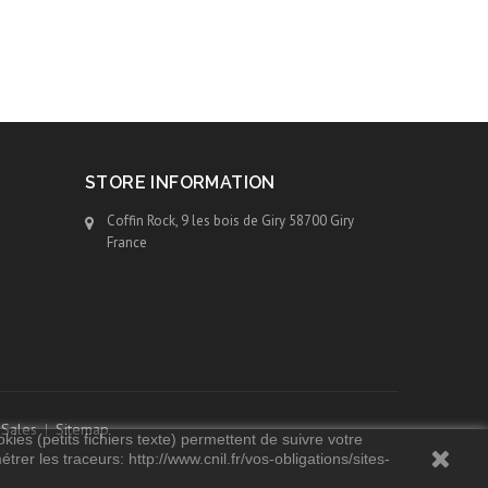
STORE INFORMATION
Coffin Rock, 9 les bois de Giry 58700 Giry
France
 Sales
Sitemap
kies (petits fichiers texte) permettent de suivre votre
rer les traceurs: http://www.cnil.fr/vos-obligations/sites-