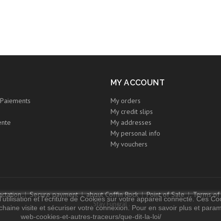
MY ACCOUNT
Paiements
My orders
My credit slips
ente
My addresses
My personal info
My vouchers
ctation
Secure payment
about Coffin Rock
Point of Sale
Terms of
utilisation et l'écriture de Cookies sur votre appareil connecté. Ces Coo
. Stay Funeral .
chaine visite et sécuriser votre connexion. Pour en savoir plus et paramét
web-cookies-et-autres-traceurs/que-dit-la-loi/