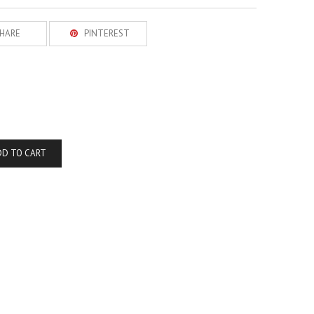
HARE
PINTEREST
DD TO CART