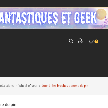
0
collections
Wheel of year
Jour 1 - les broches pomme de pin
e de pin