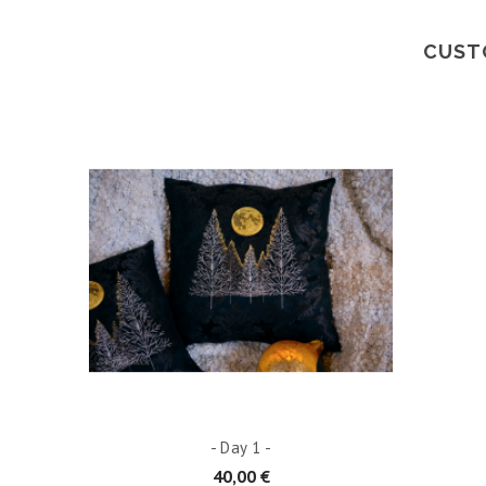
CUST
ADD TO CART
- Day 1 -
40,00 €