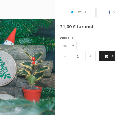
TWEET
S
21,00 €
tax incl.
COULEUR
Rouge
A