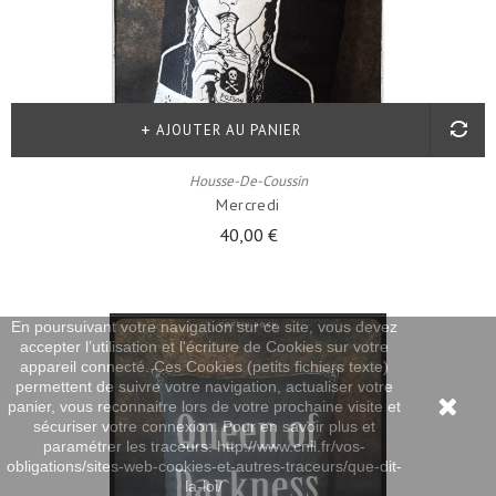
AJOUTER AU PANIER
Housse-De-Coussin
Mercredi
40,00 €
En poursuivant votre navigation sur ce site, vous devez
accepter l’utilisation et l'écriture de Cookies sur votre
appareil connecté. Ces Cookies (petits fichiers texte)
permettent de suivre votre navigation, actualiser votre
panier, vous reconnaitre lors de votre prochaine visite et
sécuriser votre connexion. Pour en savoir plus et
paramétrer les traceurs: http://www.cnil.fr/vos-
obligations/sites-web-cookies-et-autres-traceurs/que-dit-
la-loi/