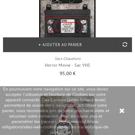
AJOUTER AU PANIER
Sacs-Chaudrons
Horror Movie - Sac VHS
95,00 €
En poursuivant votre navigation sur ce site, vous devez
accepter l’utilisation et l'écriture de Cookies sur votre
appareil connecté. Ces Cookies (petits fichiers texte)
permettent de suivre votre navigation, actualiser votre
panier, vous reconnaitre lors de votre prochaine visite et
sécuriser votre connexion. Pour en savoir plus et
paramétrer les traceurs: http://www.cnil.fr/vos-
obligations/sites-web-cookies-et-autres-traceurs/que-dit-
la-loi/