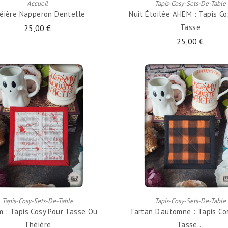
Accueil
Tapis-Cosy-Sets-De-Table
éière Napperon Dentelle
Nuit Étoilée AHEM : Tapis Co
Tasse
25,00 €
25,00 €
AJOUTER AU PANIER
AJOUTER AU PANIER
Tapis-Cosy-Sets-De-Table
Tapis-Cosy-Sets-De-Table
 : Tapis Cosy Pour Tasse Ou
Tartan D'automne : Tapis Co
Théière
Tasse...