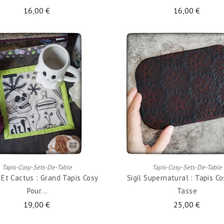
16,00 €
16,00 €
AJOUTER AU PANIER
AJOUTER AU PANIER
Tapis-Cosy-Sets-De-Table
Tapis-Cosy-Sets-De-Table
 Et Cactus : Grand Tapis Cosy
Sigil Supernatural : Tapis Co
Pour...
Tasse
19,00 €
25,00 €