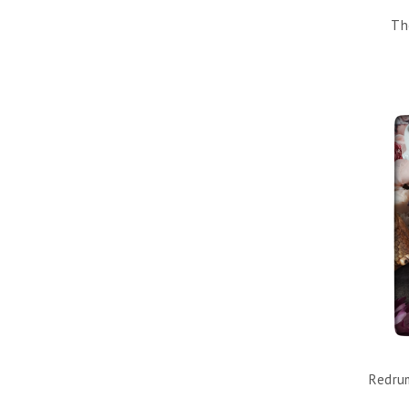
Th
Redrum