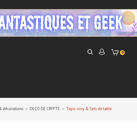
0
& décorations
DECO DE CRYPTE
Tapis cosy & Sets de table