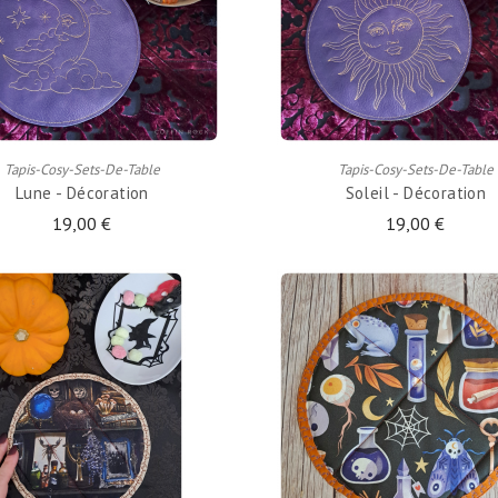
AJOUTER AU PANIER
AJOUTER AU PANIER
Tapis-Cosy-Sets-De-Table
Tapis-Cosy-Sets-De-Table
Lune - Décoration
Soleil - Décoration
19,00 €
19,00 €