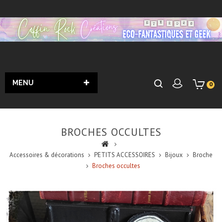
MENU
0
BROCHES OCCULTES
Accessoires & décorations
PETITS ACCESSOIRES
Bijoux
Broche
Broches occultes