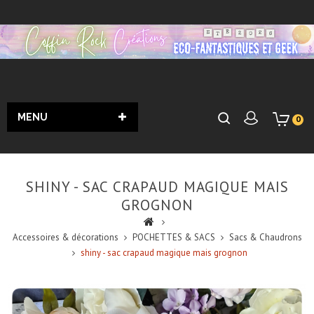
MENU
0
SHINY - SAC CRAPAUD MAGIQUE MAIS
GROGNON
Accessoires & décorations
POCHETTES & SACS
Sacs & Chaudrons
shiny - sac crapaud magique mais grognon