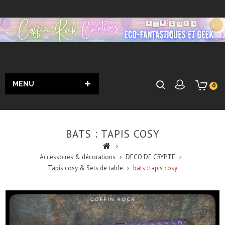
MENU
0
BATS : TAPIS COSY
Accessoires & décorations
DECO DE CRYPTE
Tapis cosy & Sets de table
bats : tapis cosy