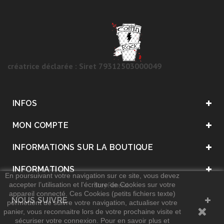
créatrice déclarée : Siret 79312503000049
INFOS
MON COMPTE
INFORMATIONS SUR LA BOUTIQUE
INFORMATIONS
En poursuivant votre navigation sur ce site, vous devez
accepter l’utilisation et l'écriture de Cookies sur votre
. Stay Funeral .
appareil connecté. Ces Cookies (petits fichiers texte)
NOUS SUIVRE
permettent de suivre votre navigation, actualiser votre
panier, vous reconnaitre lors de votre prochaine visite et
sécuriser votre connexion. Pour en savoir plus et