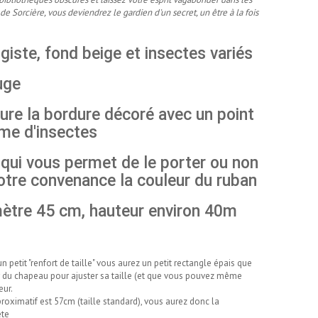
e Sorcière, vous deviendrez le gardien d'un secret, un être à la fois
ste, fond beige et insectes variés
auge
oure la bordure décoré avec un point
rme d'insectes
 qui vous permet de le porter ou non
otre convenance la couleur du ruban
mètre 45 cm, hauteur environ 40m
 petit "renfort de taille" vous aurez un petit rectangle épais que
r du chapeau pour ajuster sa taille (et que vous pouvez même
eur.
roximatif est 57cm (taille standard), vous aurez donc la
ête