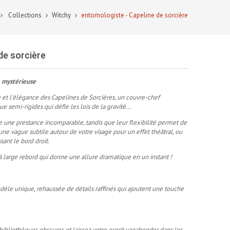
Collections
Witchy
entomologiste - Capeline de sorcière
de sorcière
e mystérieuse
 et l'élégance des Capelines de Sorcières, un couvre-chef
semi-rigides qui défie les lois de la gravité...
e une prestance incomparable, tandis que leur flexibilité permet de
une vague subtile autour de votre visage pour un effet théâtral, ou
sant le bord droit.
 large rebord qui donne une allure dramatique en un instant !
èle unique, rehaussée de détails raffinés qui ajoutent une touche
 bibliothèques obscures et laissez votre esprit vagabonder dans les