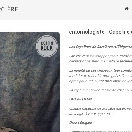
RCIÈRE
entomologiste - Capeline 
Les Capelines de Sorcières : L'Élégant
Laissez-vous envelopper par le mystère
confectionné avec une matière technique 
La rigidité de ces chapeaux leur confèr
modeler le rebord à votre guise. Créez 
optez pour une allure plus sobre en lais
La capeline est une forme de chapeau à
L'Art du Détail
Chaque Capeline de Sorcière est un mod
de magie à votre apparence.
Osez l'Énigme
Arpentez les ruelles pavées, visitez les