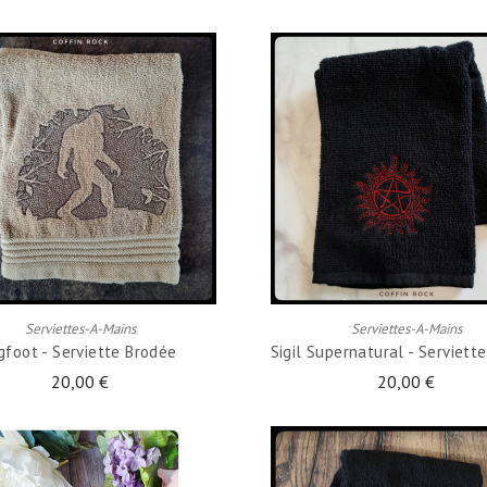
AJOUTER AU PANIER
AJOUTER AU PANIER
Serviettes-A-Mains
Serviettes-A-Mains
gfoot - Serviette Brodée
Sigil Supernatural - Serviett
20,00 €
20,00 €