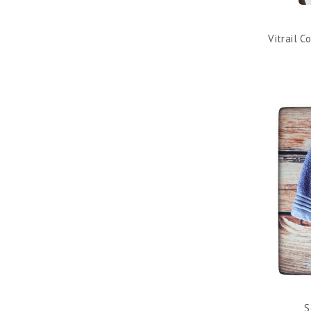
Vitrail C
S