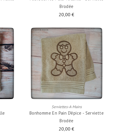
Brodée
20,00 €
AJOUTER AU PANIER
Serviettes-A-Mains
lle
Bonhomme En Pain D'épice - Serviette
Brodée
20,00 €