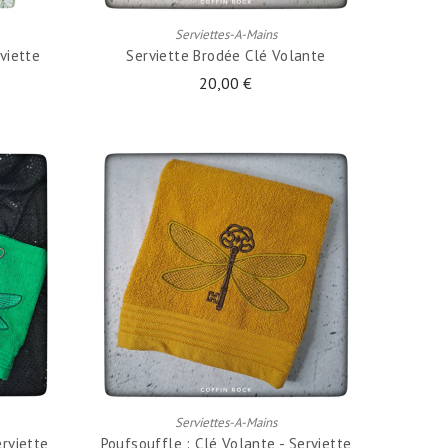
Serviettes-A-Mains
viette
Serviette Brodée Clé Volante
20,00 €
AJOUTER AU PANIER
Serviettes-A-Mains
erviette
Poufsouffle : Clé Volante - Serviette