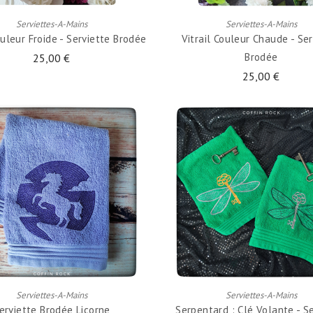
Serviettes-A-Mains
Serviettes-A-Mains
ouleur Froide - Serviette Brodée
Vitrail Couleur Chaude - Ser
Brodée
25,00 €
25,00 €
AJOUTER AU PANIER
AJOUTER AU PANIER
Serviettes-A-Mains
Serviettes-A-Mains
erviette Brodée Licorne
Serpentard : Clé Volante - S